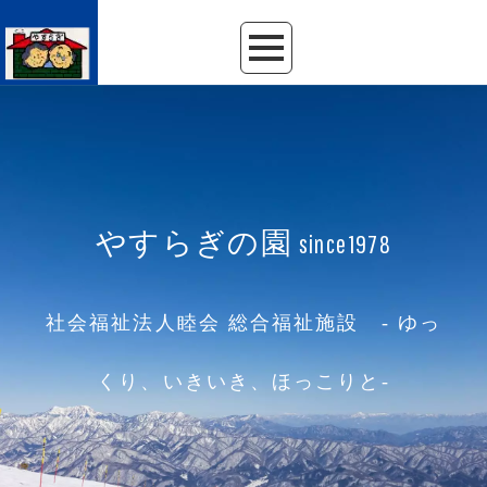
やすらぎの園
since1978
社会福祉法人睦会 総合福祉施設 - ゆっ
くり、いきいき、ほっこりと-