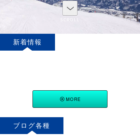
SCROLL
新着情報
[%title%]
MORE
ブログ各種