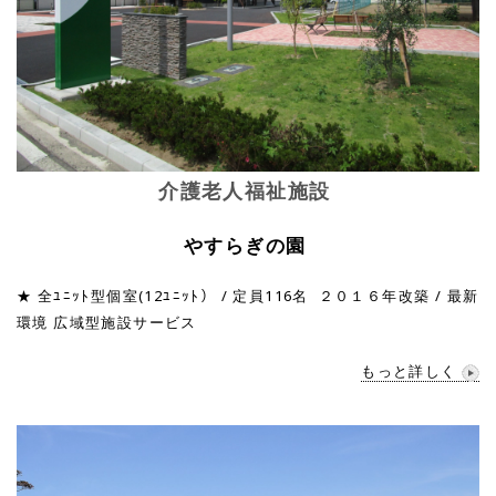
介護老人福祉施設
やすらぎの園
★ 全ﾕﾆｯﾄ型個室(12ﾕﾆｯﾄ） / 定員116名 ２０１６年改築 / 最新
環境 広域型施設サービス
もっと詳しく